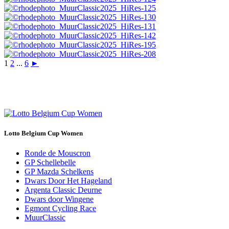
1
2
...
6
►
Lotto Belgium Cup Women
Ronde de Mouscron
GP Schellebelle
GP Mazda Schelkens
Dwars Door Het Hageland
Argenta Classic Deurne
Dwars door Wingene
Egmont Cycling Race
MuurClassic